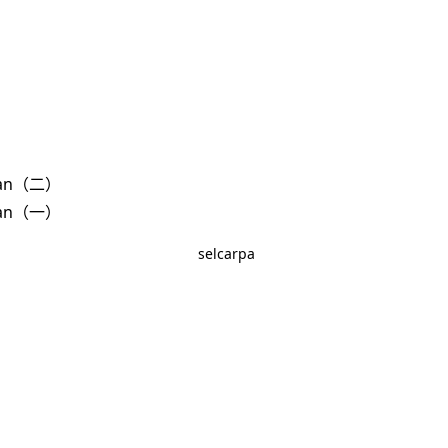
jan（二）
jan（一）
selcarpa